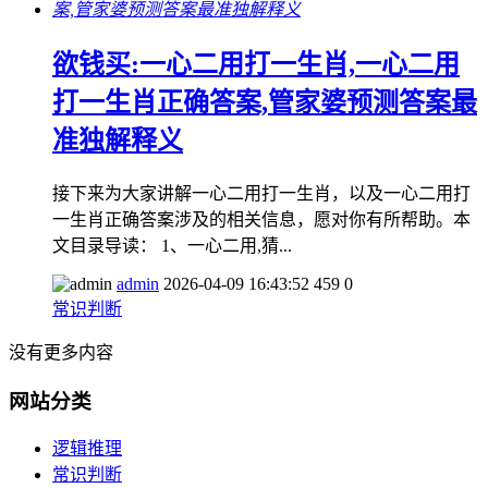
欲钱买:一心二用打一生肖,一心二用
打一生肖正确答案,管家婆预测答案最
准独解释义
接下来为大家讲解一心二用打一生肖，以及一心二用打
一生肖正确答案涉及的相关信息，愿对你有所帮助。本
文目录导读： 1、一心二用,猜...
admin
2026-04-09 16:43:52
459
0
常识判断
没有更多内容
网站分类
逻辑推理
常识判断