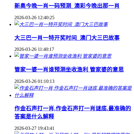
新奥今晚一肖一码预测_澳彩今晚出那一肖
2026-03-26 12:40:25
大三巴一肖一特开奖时间_澳门大三巴故事
2026-03-26 11:40:17
管家一婆一肖谁预测坐收渔利 管家婆的意思
2026-03-26 01:10:13
作金石声打一肖,作金石声打一肖谜底,最准确的
答案是什么解释
2026-03-27 19:43:41