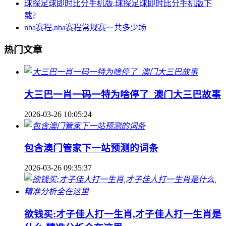
球探足球即时比分手机版,球探足球即时比分手机版下
载?
nba赛程,nba赛程常规赛一共多少场
热门文章
大三巴一肖一码一特为啥停了_澳门大三巴故事
2026-03-26 10:05:24
包含澳门管家下一站预测的词条
2026-03-26 09:35:37
欲钱买:才子佳人打一生肖,才子佳人打一生肖是