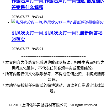
作金石声打一肖,作金石声打一肖谜底,最准确的
答案是什么解释
2026-03-27 19:43:41
引风吹火打一肖,引风吹火打一肖?,最新解答揭
晓落实
2026-03-27 19:45:21
==============================
* 本文内容为传统文化成语典故趣味解读，相关生肖属相仅为
民间文化延伸，不代表任何客观事实或预测结论。
* 所有内容仅供文化娱乐参考，不构成任何投资、中奖或赌博
建议。
* 本站坚决抵制任何形式的赌博活动，请读者自觉遵守法律法
规。
==============================
© 2010 上海化科实验器材有限公司. All rights reserved.