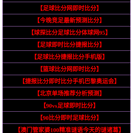
25
【足球比分网即时比分】
28
【今晚竞足最新预测比分】
30
【球探比分足球比分体球网95】
58
【足球即时比分捷报比分】
73
【足球比分捷报比分手机版】
51
【篮球比分网即时比分】
55
【捷报比分即时比分手机巴黎奥运会】
57
【北京单场推荐分析预测】
59
【90vs足球即时比分】
60
【90比分即时足球比分】
61
【澳门管家婆100精准谜语今天的谜诸葛】