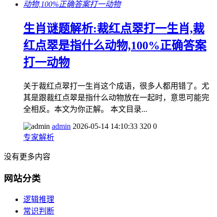
生肖谜题解析:裁红点翠打一生肖,裁
红点翠是指什么动物,100%正确答案
打一动物
关于裁红点翠打一生肖这个成语，很多人都用错了。尤
其是跟裁红点翠是指什么动物放在一起时，意思可能完
全相反。本文为你正解。 本文目录...
admin
2026-05-14 14:10:33
320
0
专家解析
没有更多内容
网站分类
逻辑推理
常识判断