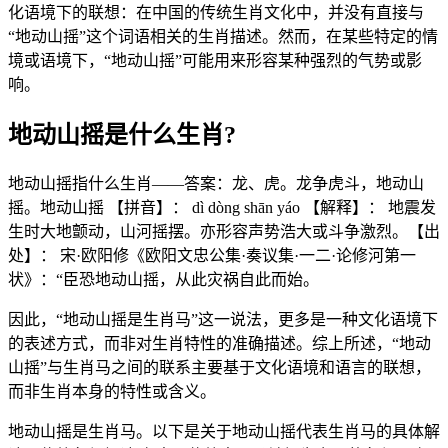
化语境下的联想：在中国的传统生肖文化中，并没有直接与
“地动山摇”这个词语相关的生肖描述。然而，在某些特定的情
境或语境下，“地动山摇”可能用来形容某种强烈的气势或影
响。
地动山摇是什么生肖?
地动山摇指什么生肖——答案：龙、虎。龙争虎斗，地动山
摇。地动山摇 【拼音】： dì dòng shān yáo 【解释】： 地震发
生时大地颤动，山河摇摆。亦形容声势浩大或斗争激烈。【出
处】： 宋·欧阳修《欧阳文忠公集·奏议集·一二·论修河第一
状》：“臣恐地动山摇，从此灾祸自此而始。
因此，“地动山摇是生肖马”这一说法，更多是一种文化语境下
的表述方式，而非对生肖特性的准确描述。综上所述，“地动
山摇”与生肖马之间的联系主要基于文化语境和语言的联想，
而非生肖本身的特性或含义。
地动山摇是生肖马。以下是关于地动山摇代表生肖马的具体解