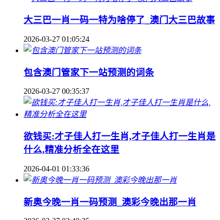
大三巴一肖一码一特为啥停了_澳门大三巴故事
2026-03-27 01:05:24
包含澳门管家下一站预测的词条
2026-03-27 00:35:37
欲钱买:才子佳人打一生肖,才子佳人打一生肖是
什么,精准分析全在这里
2026-04-01 01:33:36
新奥今晚一肖一码预测_澳彩今晚出那一肖