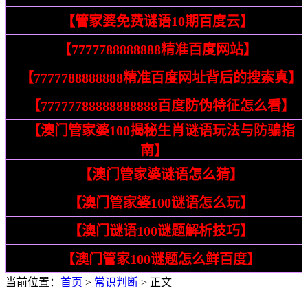
4
【管家婆免费谜语10期百度云】
9
【7777788888888精准百度网站】
10
【7777788888888精准百度网址背后的搜索真】
11
【77777788888888888百度防伪特征怎么看】
14
【澳门管家婆100揭秘生肖谜语玩法与防骗指
南】
15
【澳门管家婆谜语怎么猜】
16
【澳门管家婆100谜语怎么玩】
17
【澳门谜语100谜题解析技巧】
22
【澳门管家100谜题怎么鲜百度】
当前位置：
首页
>
常识判断
> 正文