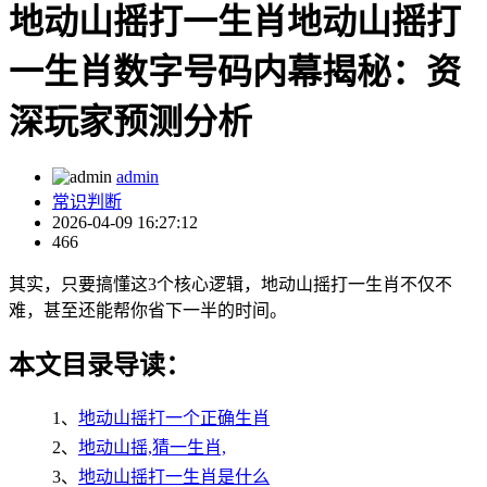
地动山摇打一生肖地动山摇打
一生肖数字号码内幕揭秘：资
深玩家预测分析
admin
常识判断
2026-04-09 16:27:12
466
其实，只要搞懂这3个核心逻辑，地动山摇打一生肖不仅不
难，甚至还能帮你省下一半的时间。
本文目录导读：
1、
地动山摇打一个正确生肖
2、
地动山摇,猜一生肖,
3、
地动山摇打一生肖是什么