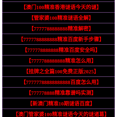
25
【澳门100精准香港谜语今天的谜】
28
【管家婆100精准谜语全解】
30
【7777788888888精准解密】
58
【7777788888888精准百度新手步骤】
73
【777778888888精准百度安全吗】
51
【7777788888888精准怎么用】
55
【挂牌之全篇100免费正版2025】
57
【77777788888888888百度怎么用】
59
【777778888精准靠谱吗实测】
60
【新澳门精准10期谜语百度】
61
【澳门管家婆100精准谜语今天的谜诸葛】