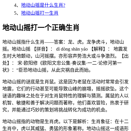
4、
地动山摇是什么生肖?
5、
地动山摇打一生肖
地动山摇打一个正确生肖
地动山摇指什么生肖——答案：龙、虎。龙争虎斗，地动山
摇。地动山摇 【拼音】： dì dòng shān yáo 【解释】： 地震发
生时大地颤动，山河摇摆。亦形容声势浩大或斗争激烈。【出
处】： 宋·欧阳修《欧阳文忠公集·奏议集·一二·论修河第一
状》：“臣恐地动山摇，从此灾祸自此而始。
地动山摇的谜底是生肖鼠。这是因为老鼠在活动时常常会引发
地震，它们的行动甚至可能导致山峰的崩塌，摇摇欲坠。这个
谜语的趣味之处在于对生肖鼠特性的理解与猜测。属鼠的人以
机智、敏捷和善于解决问题而著称，他们喜欢冒险，热衷于研
究，并能通过巧妙的策划将挑战转化为成功的机会。
地动山摇指的动物是生肖虎。以下是解析：生肖象征：在十二
生肖中，虎以其威猛、勇猛的形象著称。地动山摇这一成语形