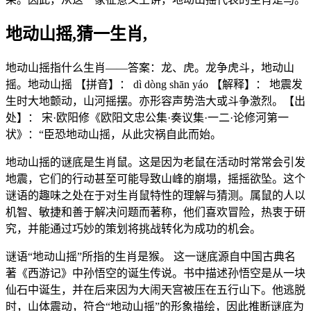
地动山摇,猜一生肖,
地动山摇指什么生肖——答案：龙、虎。龙争虎斗，地动山
摇。地动山摇 【拼音】： dì dòng shān yáo 【解释】： 地震发
生时大地颤动，山河摇摆。亦形容声势浩大或斗争激烈。【出
处】： 宋·欧阳修《欧阳文忠公集·奏议集·一二·论修河第一
状》：“臣恐地动山摇，从此灾祸自此而始。
地动山摇的谜底是生肖鼠。这是因为老鼠在活动时常常会引发
地震，它们的行动甚至可能导致山峰的崩塌，摇摇欲坠。这个
谜语的趣味之处在于对生肖鼠特性的理解与猜测。属鼠的人以
机智、敏捷和善于解决问题而著称，他们喜欢冒险，热衷于研
究，并能通过巧妙的策划将挑战转化为成功的机会。
谜语“地动山摇”所指的生肖是猴。 这一谜底源自中国古典名
著《西游记》中孙悟空的诞生传说。书中描述孙悟空是从一块
仙石中诞生，并在后来因为大闹天宫被压在五行山下。他逃脱
时，山体震动，符合“地动山摇”的形象描绘，因此推断谜底为