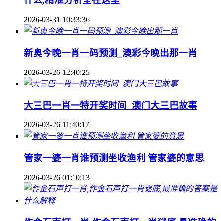
什么,精准分析全在这里
2026-03-31 10:33:36
新奥今晚一肖一码预测_澳彩今晚出那一肖
2026-03-26 12:40:25
大三巴一肖一特开奖时间_澳门大三巴故事
2026-03-26 11:40:17
管家一婆一肖谁预测坐收渔利 管家婆的意思
2026-03-26 01:10:13