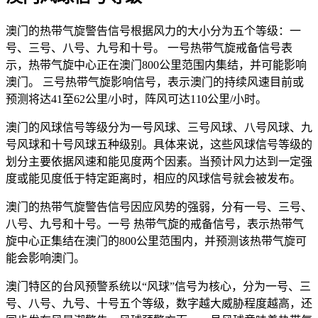
澳门的热带气旋警告信号根据风力的大小分为五个等级：一
号、三号、八号、九号和十号。 一号热带气旋戒备信号表
示，热带气旋中心正在澳门800公里范围内集结，并可能影响
澳门。 三号热带气旋影响信号，表示澳门的持续风速目前或
预测将达41至62公里/小时，阵风可达110公里/小时。
澳门的风球信号等级分为一号风球、三号风球、八号风球、九
号风球和十号风球五种级别。具体来说，这些风球信号等级的
划分主要依据风速和能见度两个因素。当预计风力达到一定强
度或能见度低于特定距离时，相应的风球信号就会被发布。
澳门的热带气旋警告信号因应风势的强弱，分有一号、三号、
八号、九号和十号。一号 热带气旋的戒备信号，表示热带气
旋中心正集结在澳门的800公里范围内，并预测该热带气旋可
能会影响澳门。
澳门特区的台风预警系统以“风球”信号为核心，分为一号、三
号、八号、九号、十号五个等级，数字越大威胁程度越高，还