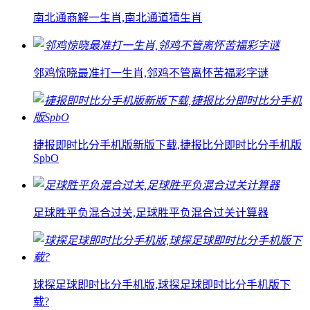
南北通商解一生肖,南北通道猜生肖
邻鸡惊晓最准打一生肖,邻鸡不管离怀苦福彩字谜
捷报即时比分手机版新版下载,捷报比分即时比分手机版
SpbO
足球胜平负混合过关,足球胜平负混合过关计算器
球探足球即时比分手机版,球探足球即时比分手机版下
载?