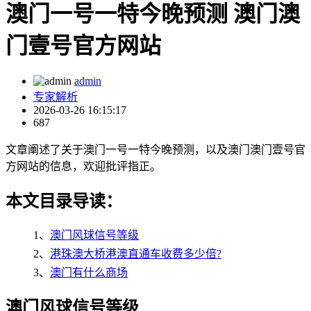
澳门一号一特今晚预测 澳门澳
门壹号官方网站
admin
专家解析
2026-03-26 16:15:17
687
文章阐述了关于澳门一号一特今晚预测，以及澳门澳门壹号官
方网站的信息，欢迎批评指正。
本文目录导读：
1、
澳门风球信号等级
2、
港珠澳大桥港澳直通车收费多少倍?
3、
澳门有什么商场
澳门风球信号等级