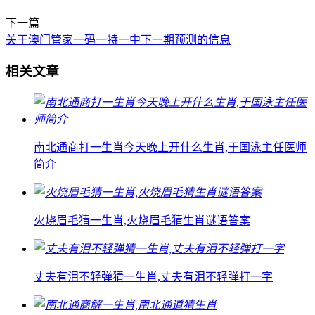
下一篇
关于澳门管家一码一特一中下一期预测的信息
相关文章
南北通商打一生肖今天晚上开什么生肖,于国泳主任医师
简介
火烧眉毛猜一生肖,火烧眉毛猜生肖谜语答案
丈夫有泪不轻弹猜一生肖,丈夫有泪不轻弹打一字