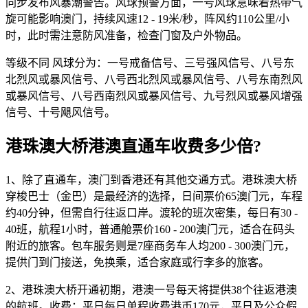
同步发布风暴潮警告。风球预警方面，一号风球意味着热带气
旋可能影响澳门，持续风速12 - 19米/秒，阵风约110公里/小
时，此时需注意防风准备，检查门窗及户外物品。
等级不同 风球分为：一号戒备信号、三号强风信号、八号东
北烈风或暴风信号、八号西北烈风或暴风信号、八号东南烈风
或暴风信号、八号西南烈风或暴风信号、九号烈风或暴风增强
信号、十号飓风信号。
港珠澳大桥港澳直通车收费多少倍?
1、除了直通车，澳门到香港还有其他交通方式。港珠澳大桥
穿梭巴士（金巴）是最经济的选择，日间票价65澳门元，车程
约40分钟，但需自行往返口岸。渡轮的班次密集，每日有30 -
40班，航程1小时，普通舱票价160 - 200澳门元，适合在码头
附近的旅客。包车服务则是7座商务车人均200 - 300澳门元，
提供门到门接送，免换乘，适合家庭或行李多的旅客。
2、港珠澳大桥开通初期，港澳一号每天将提供38个往返港澳
的航班。收费：平日每日单程收费港币170元，平日及公众假