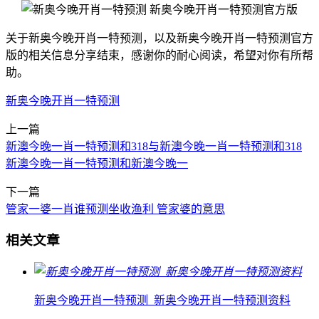
关于新奥今晚开肖一特预测，以及新奥今晚开肖一特预测官方
版的相关信息分享结束，感谢你的耐心阅读，希望对你有所帮
助。
新奥今晚开肖一特预测
上一篇
新澳今晚一肖一特预测和318与新澳今晚一肖一特预测和318
新澳今晚一肖一特预测和新澳今晚一
下一篇
管家一婆一肖谁预测坐收渔利 管家婆的意思
相关文章
新奥今晚开肖一特预测_新奥今晚开肖一特预测资料