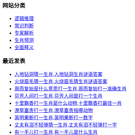
网站分类
逻辑推理
常识判断
专家解析
生肖预测
全面释义
最近发表
入地钻洞猜一生肖,入地钻洞生肖谜语答案
火烧眉毛猜一生肖,火烧眉毛猜生肖谜语答案
周而复始是什么意思打一生肖,周而复始打一准确生肖
芬芳人间打一生肖,芬芳人间是打一个生肖
十里飘香打一生肖是什么动物,十里飘香打最佳一肖
潦草塞责打一生肖,潦草塞责指哪动物
英明果断打一生肖,英明果断打一数字
丈夫有泪不轻弹猜一生肖,丈夫有泪不轻弹打一字
有一手儿打一生肖,有一手儿是什么生肖