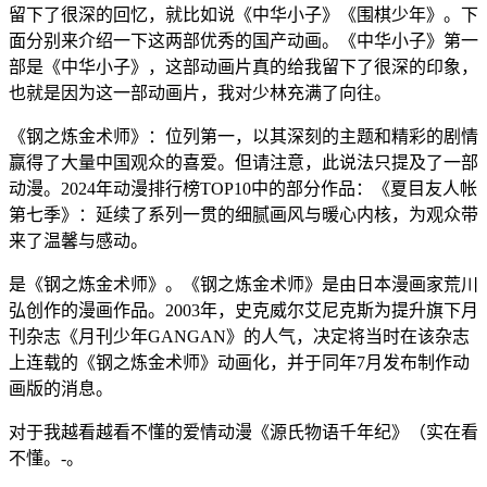
留下了很深的回忆，就比如说《中华小子》《围棋少年》。下
面分别来介绍一下这两部优秀的国产动画。《中华小子》第一
部是《中华小子》，这部动画片真的给我留下了很深的印象，
也就是因为这一部动画片，我对少林充满了向往。
《钢之炼金术师》：位列第一，以其深刻的主题和精彩的剧情
赢得了大量中国观众的喜爱。但请注意，此说法只提及了一部
动漫。2024年动漫排行榜TOP10中的部分作品：《夏目友人帐
第七季》：延续了系列一贯的细腻画风与暖心内核，为观众带
来了温馨与感动。
是《钢之炼金术师》。《钢之炼金术师》是由日本漫画家荒川
弘创作的漫画作品。2003年，史克威尔艾尼克斯为提升旗下月
刊杂志《月刊少年GANGAN》的人气，决定将当时在该杂志
上连载的《钢之炼金术师》动画化，并于同年7月发布制作动
画版的消息。
对于我越看越看不懂的爱情动漫《源氏物语千年纪》（实在看
不懂。-。