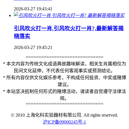
2026-03-27 19:43:41
引风吹火打一肖,引风吹火打一肖?,最新解答揭
晓落实
2026-03-27 19:45:21
==============================
* 本文内容为传统文化成语典故趣味解读，相关生肖属相仅为
民间文化延伸，不代表任何客观事实或预测结论。
* 所有内容仅供文化娱乐参考，不构成任何投资、中奖或赌博
建议。
* 本站坚决抵制任何形式的赌博活动，请读者自觉遵守法律法
规。
==============================
© 2010 上海化科实验器材有限公司. All rights reserved.
沪ICP备09000245号-1