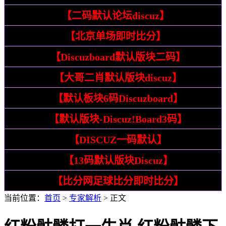
4
【二码默认论坛discuz】
9
【北京单场即时比分】
10
【Discuzboard默认版块二码】
11
【大哥二肖默认版块discuz】
14
【默认板块6码Discuzboard】
15
【默认版块-Discuz!Board3码】
16
【DISCUZ一码默认】
17
【13码默认版块Discuz】
22
【比分网足球比分即时比分】
当前位置：
首页
>
专家解析
> 正文