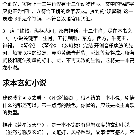
个笔误，实际上十二生肖仅有十二个动物代表。文中的“肆”字
应更正为“四”，以符合正确的数字表达。提到的“唤弊轿”这一
表述似乎是个笔误，不符合汉语常用词汇。
3、痞子麒麟，纵横人间，都市神话，十二生肖，尽在本书之
中。 小说关键字：生肖，五行麒麟，东方，西方，牛魔王，
神器。 《琴帝》 《琴帝》（玄幻类）完结 开创音乐魔法的先
河，颠覆以往的设定，赤橙黄绿青蓝紫，彩虹等级将成为所有
武技和魔法衡量的标准。龙，不再无敌的生物，这将是一本高
龙小说。
求本玄幻小说
建议楼主可以去看下《凡途仙踪》，很不错的一本小说，剧情
什么的都还可以，带一点点的颜色，你懂的，应该是楼主喜欢
的类型。
推荐《若星汉天空》，是一本不错的有思想深度的玄幻小说
（虽然号称反玄幻），文笔好，风格幽默，故事情节感人，不