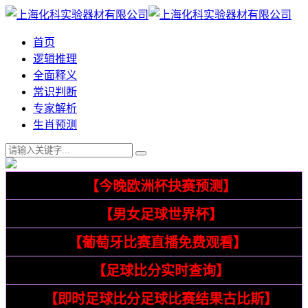
首页
逻辑推理
全面释义
常识判断
专家解析
生肖预测
76
【今晚欧洲杯抉赛预测】
76
【男女足球世界杯】
7
【葡萄牙比赛直播免费观看】
12
【足球比分实时查询】
19
【即时足球比分足球比赛结果古比斯】