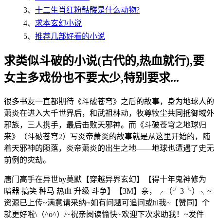
3、
十二生肖红粉骷髅是什么动物?
4、
求本玄幻小说
5、
推荐几部好看的小说
求类似斗破的小说(古代的,热血就行),要
女主多戏份也不要太少,特别要求...
很多书友一直都期待《斗破苍穹》之后的故事，身为地球人的
萧炎在进入大千世界后，和武祖林动，牧尊牧尘共同抵御域外
邪族，三人携手，最后击败天邪神。而《斗破苍穹之地球归
来》（斗破苍穹2）写炎帝萧炎的故事就是从这里开始的，随
着天邪神的陨落，炎帝萧炎的出生之地——地球也遭遇了史无
前例的灾劫。
唐门高手在异世by莫默【穿越异界玄幻】【得十年鬼神修为
暗器 搞笑 种马 热血 升级 斗争】【3M】亲，╭（╯3╰）╮~
资源已上传~满意请采纳~如有问题可追问或hi我~【赞同】个
就更好啦\（^o^）/~祝亲阅读愉快~欢迎下次求助我！~发件