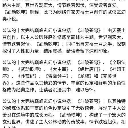
路为主题。其世界观宏大，情节跌宕起伏，深受读者喜爱。
《武动乾坤》解释：此书为网络作家天蚕土豆创作的武侠玄幻
类小说。
公认的十大完结巅峰玄幻小说包括：《斗破苍穹》：由天蚕土
豆创作，以主人公历经磨难修炼至巅峰为主题，世界观宏大，
情节跌宕起伏。《武动乾坤》：同样出自天蚕土豆之手，深刻
探讨了人性和力量，结尾震撼，给读者留下深刻印象。
公认的十大完结巅峰玄幻小说包括：《斗破苍穹》、《全职法
师》、《武动乾坤》、《大主宰》、《绝世唐门》、《神印王
座》、《莽荒纪》、《雪鹰领主》、《龙族》和《完美世
界》。这些作品以其精彩的情节、丰富的设定和鲜明的角色性
格成为经典之作，让读者沉浸其中，难以忘怀。
公认的十大完结巅峰玄幻小说包括：《斗破苍穹》：以其独特
的修炼体系和丰富的角色设定吸引了无数读者，展现了主人公
萧炎在逆境中的成长历程。《武动乾坤》：构建了一个宏大的
玄幻世界，讲述了主人公林动的传奇故事，情节跌宕起伏，扣