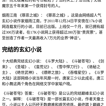
派！而无极魔君的名号也被冠于丁浩的头上.丁浩也成了无极
魔宗五千年来第一个获得封号的人。
烟雨江南 《罪恶之城》：《罪恶之城》，这是由网络超人气
玄幻小说作家烟雨江南，于2011年12月24日平安夜在17k小说
网连载发行的小说，目前已出版。上线仅一个月，就已拥有超
过300万读者，在17K小说网上获得超过280万张“贵宾票”，甚
至创造了作者一天最高收入7万元的业界“神话”。
完结的玄幻小说
十大经典完结玄幻小说：《斗罗大陆》、《斗破苍穹》、《剑
来》、《圣墟》、《蛮荒记》、《雪中悍刀行》、《诡秘之
主》、《绝世武神》、《缥缈之旅》、《吞噬星空》。《斗罗
大陆》这部网络小说当年风靡一时，唐家三少以此成名，唐三
和小舞这两个角色在网络文学中家喻户晓。
《斗破苍穹》答案：《斗破苍穹》是公认的完结巅峰玄幻小说
之一。解释：《斗破苍穹》是一部长篇玄幻小说，作者天蚕土
豆。小说以主人公历经无数磨难和艰苦修炼，最终踏上巅峰之