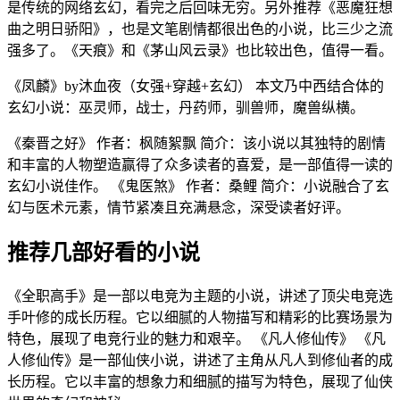
是传统的网络玄幻，看完之后回味无穷。另外推荐《恶魔狂想
曲之明日骄阳》，也是文笔剧情都很出色的小说，比三少之流
强多了。《天痕》和《茅山风云录》也比较出色，值得一看。
《凤麟》by沐血夜（女强+穿越+玄幻） 本文乃中西结合体的
玄幻小说：巫灵师，战士，丹药师，驯兽师，魔兽纵横。
《秦晋之好》 作者：枫随絮飘 简介：该小说以其独特的剧情
和丰富的人物塑造赢得了众多读者的喜爱，是一部值得一读的
玄幻小说佳作。 《鬼医煞》 作者：桑鲤 简介：小说融合了玄
幻与医术元素，情节紧凑且充满悬念，深受读者好评。
推荐几部好看的小说
《全职高手》是一部以电竞为主题的小说，讲述了顶尖电竞选
手叶修的成长历程。它以细腻的人物描写和精彩的比赛场景为
特色，展现了电竞行业的魅力和艰辛。 《凡人修仙传》 《凡
人修仙传》是一部仙侠小说，讲述了主角从凡人到修仙者的成
长历程。它以丰富的想象力和细腻的描写为特色，展现了仙侠