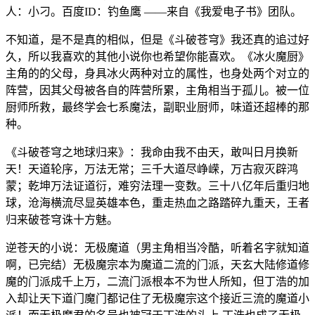
人：小刁。百度ID：钓鱼鹰 ——来自《我爱电子书》团队。
不知道，是不是真的相似，但是《斗破苍穹》我还真的追过好
久，所以我喜欢的其他小说你也希望你能喜欢。《冰火魔厨》
主角的的父母，身具冰火两种对立的属性，也身处两个对立的
阵营，因其父母被各自的阵营所累，主角相当于孤儿。被一位
厨师所救，最终学会七系魔法，副职业厨师，味道还超棒的那
种。
《斗破苍穹之地球归来》：我命由我不由天，敢叫日月换新
天！天道轮序，万法无常；三千大道尽峥嵘，万古寂灭辟鸿
蒙；乾坤万法证道衍，难穷法理一变数。三十八亿年后重归地
球，沧海横流尽显英雄本色，重走热血之路踏碎九重天，王者
归来破苍穹诛十方魅。
逆苍天的小说：无极魔道（男主角相当冷酷，听着名字就知道
啊，已完结）无极魔宗本为魔道二流的门派，天玄大陆修道修
魔的门派成千上万，二流门派根本不为世人所知，但丁浩的加
入却让天下道门魔门都记住了无极魔宗这个接近三流的魔道小