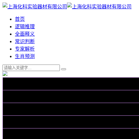
首页
逻辑推理
全面释义
常识判断
专家解析
生肖预测