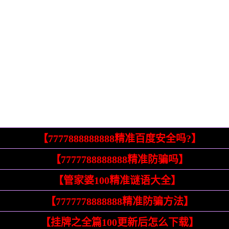
76
【7777888888888精准百度安全吗?】
76
【7777788888888精准防骗吗】
7
【管家婆100精准谜语大全】
12
【7777778888888精准防骗方法】
19
【挂牌之全篇100更新后怎么下载】