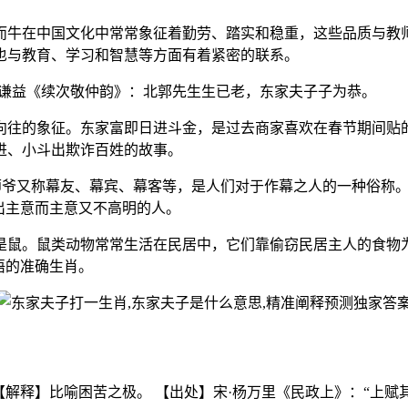
而牛在中国文化中常常象征着勤劳、踏实和稳重，这些品质与教
也与教育、学习和智慧等方面有着紧密的联系。
钱谦益《续次敬仲韵》：北郭先生生已老，东家夫子子为恭。
向往的象征。东家富即日进斗金，是过去商家喜欢在春节期间贴
进、小斗出欺诈百姓的故事。
”。师爷又称幕友、幕宾、幕客等，是人们对于作幕之人的一种俗
出主意而主意又不高明的人。
是鼠。鼠类动物常常生活在民居中，它们靠偷窃民居主人的食物为
语的准确生肖。
 yù zǐ 【解释】比喻困苦之极。 【出处】宋·杨万里《民政上》