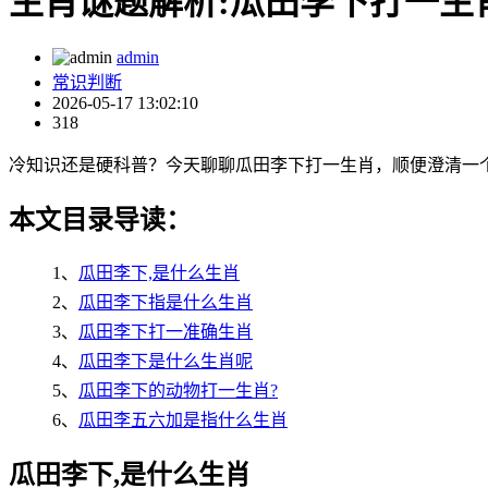
生肖谜题解析:瓜田李下打一生肖
admin
常识判断
2026-05-17 13:02:10
318
冷知识还是硬科普？今天聊聊瓜田李下打一生肖，顺便澄清一
本文目录导读：
1、
瓜田李下,是什么生肖
2、
瓜田李下指是什么生肖
3、
瓜田李下打一准确生肖
4、
瓜田李下是什么生肖呢
5、
瓜田李下的动物打一生肖?
6、
瓜田李五六加是指什么生肖
瓜田李下,是什么生肖