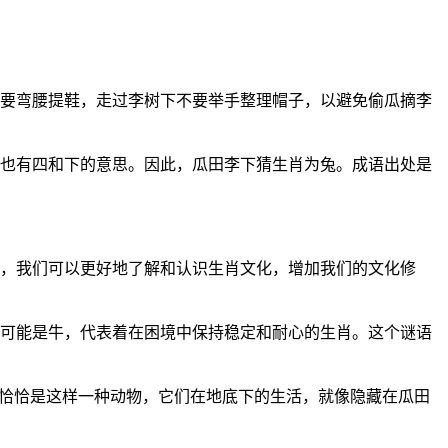
不要弯腰提鞋，走过李树下不要举手整理帽子，以避免偷瓜摘李
，也有四和下的意思。因此，瓜田李下猜生肖为兔。成语出处是
语，我们可以更好地了解和认识生肖文化，增加我们的文化修
很可能是牛，代表着在困境中保持稳定和耐心的生肖。这个谜语
，恰恰是这样一种动物，它们在地底下的生活，就像隐藏在瓜田