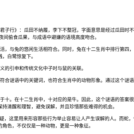
《君子行》：瓜田不纳履，李下不整冠，字面意思是经过瓜田时
在夜间偷食瓜果，与成语中避嫌的语境高度吻合。
生活，与兔的悠闲生活相符合。同时，兔在十二生肖中排行第四
溅，白鹭惊复下。
含义的引申和传统文化中子时与鼠的关联。
仅符合谜语中的关键词，也符合生肖中的动物形象。通过这个谜
等于十。在十二生肖中，十对应的是牛。因此，这个谜语的答案
保持清醒和理智，避免误解，并且珍惜那些难得的机会。
猜疑，这里用来形容那些行为举止容易让人产生误解的人。而蛇
的角色，不仅仅是一种动物，更是一种象征。