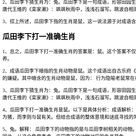
2、瓜田李下猜生肖为：兔。瓜田李下是一句成语，形容田园
唐代王维的《栾家濑》：飒飒秋雨中，浅浅石溜写。跳波自相
3、综上所述，瓜田李下指的生肖是鼠，这一说法源于对成语
瓜田李下打一准确生肖
1、总之，瓜田李下打一准确生肖的答案是：鼠。这个答案不
养。
2、成语瓜田李下暗指的生肖动物是鼠。这个成语出自古乐府
的嫌疑。其中暗含的生肖动物是鼠，因为： 行为隐喻老鼠常
3、瓜田李下猜生肖为：兔。瓜田李下是一句成语，形容田园
唐代王维的《栾家濑》：飒飒秋雨中，浅浅石溜写。跳波自相
4、瓜田李下打一准确生肖是鼠。以下是具体分析：成语解析
为猪，而李则与鼠有关。但结合成语的整体意境和谜底寻找的常
5、兔。解释： 瓜田李下的动物指的是与瓜田李树相关的动