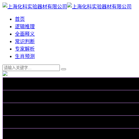
首页
逻辑推理
全面释义
常识判断
专家解析
生肖预测