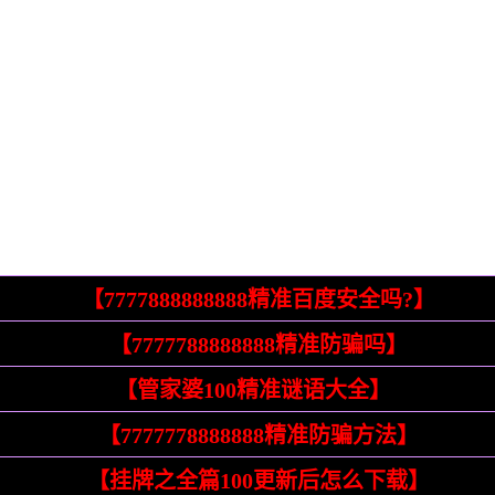
76
【7777888888888精准百度安全吗?】
76
【7777788888888精准防骗吗】
7
【管家婆100精准谜语大全】
12
【7777778888888精准防骗方法】
19
【挂牌之全篇100更新后怎么下载】