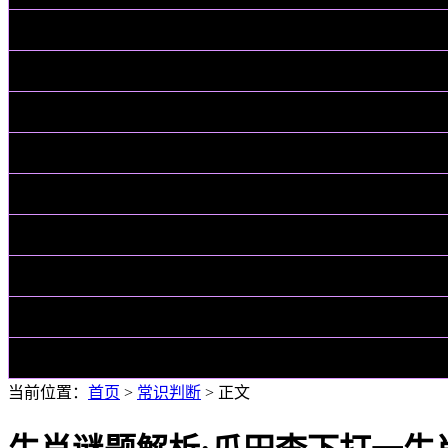
当前位置：
首页
>
常识判断
> 正文