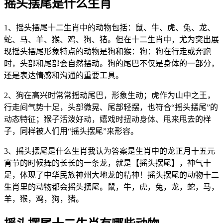
摇头摆尾是什么生肖
1、摇头摆尾十二生肖中的动物包括：鼠、牛、虎、兔、龙、
蛇、马、羊、猴、鸡、狗、猪。但在十二生肖中，尤为突出展
现摇头摆尾形象特点的动物是狗和猴：狗：狗在行走或奔跑
时，头部和尾部会自然摆动。狗的尾巴不仅是身体的一部分，
还是表达情感和沟通的重要工具。
2、狗在高兴时常常摇动尾巴，形象生动；虎作为山中之王，
行走间气势十足，头部微晃、尾部轻摆，也符合“摇头摆尾”的
动态特征；猴子活泼好动，嬉戏时扭动身体、甩来甩去的样
子，同样被人们用“摇头摆尾”来形容。
3、摇头摆尾是什么生肖我认为答案是生肖中的龙正月十五元
宵节的时候舞的长长的一条龙，就是【摇头摆尾】，神气十
足，体现了中华民族神州大地龙的精神！摇头摆尾的动物十二
生肖里的动物都会摇头摆尾。鼠，牛，虎，兔，龙，蛇，马，
羊，猴，鸡，狗，猪。