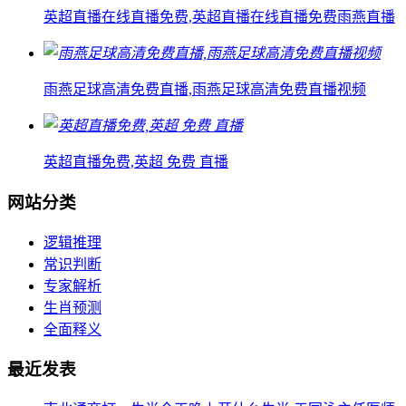
英超直播在线直播免费,英超直播在线直播免费雨燕直播
雨燕足球高清免费直播,雨燕足球高清免费直播视频
英超直播免费,英超 免费 直播
网站分类
逻辑推理
常识判断
专家解析
生肖预测
全面释义
最近发表