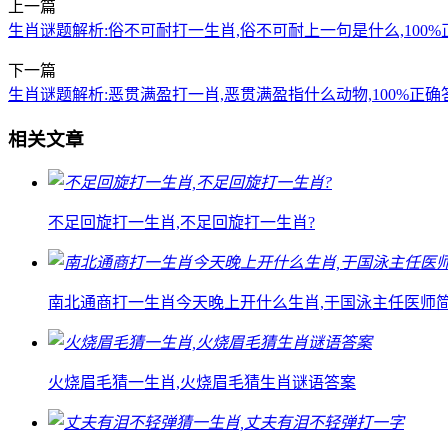
上一篇
生肖谜题解析:俗不可耐打一生肖,俗不可耐上一句是什么,100
下一篇
生肖谜题解析:恶贯满盈打一肖,恶贯满盈指什么动物,100%正
相关文章
不足回旋打一生肖,不足回旋打一生肖?
南北通商打一生肖今天晚上开什么生肖,于国泳主任医师
火烧眉毛猜一生肖,火烧眉毛猜生肖谜语答案