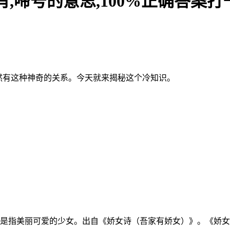
,啼号的意思,100%正确答案打
然有这种神奇的关系。今天就来揭秘这个冷知识。
思是指美丽可爱的少女。出自《娇女诗（吾家有娇女）》。《娇