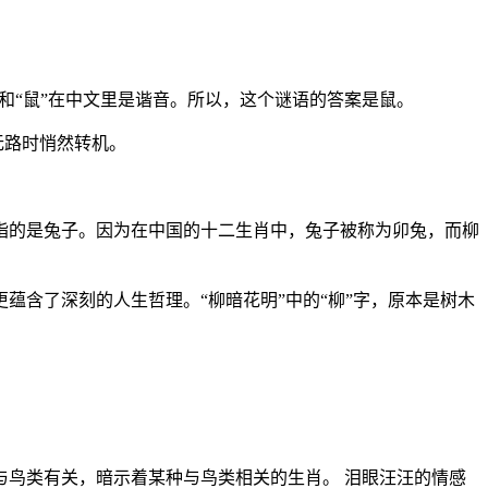
”和“鼠”在中文里是谐音。所以，这个谜语的答案是鼠。
无路时悄然转机。
指的是兔子。因为在中国的十二生肖中，兔子被称为卯兔，而柳
含了深刻的人生哲理。“柳暗花明”中的“柳”字，原本是树木
与鸟类有关，暗示着某种与鸟类相关的生肖。 泪眼汪汪的情感