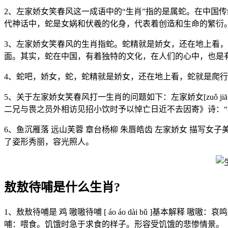
2、左家娇女笑春风这一成语中的“生肖”指的是属蛇。在中国
代神话中，蛇是女娲和伏羲的化身，代表着创造和生命的繁衍
3、左家娇女笑春风的生肖指蛇。蛇精就是娇女，还在地上看
面。其实，蛇在中国，有着独特的文化，在人们的心中，也是
4、蛇吧，娇女，蛇，蛇精就是娇女，还在地上看，蛇就是爬
5、关于左家娇女笑春风打一生肖的问题如下：左家娇女[zuǒ ji
二兄与畏之员外相访见招小饮时予以悼亡日近不去因寄》诗：
6、鱼沉雁落 远山芙蓉 章台杨柳 朱唇皓齿 左家娇女 描写
了姿形秀丽，容光照人。
敖敖待哺是什么生肖?
1、敖敖待哺是 鸡 嗷嗷待哺 [ áo áo dài bǔ ]基
哺：喂食。饥饿时急于求食的样子。形容受饥饿的悲惨情景。