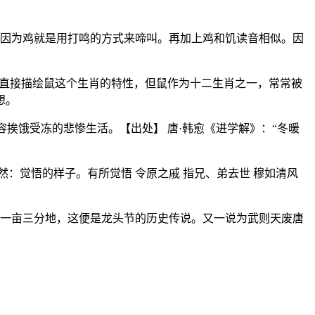
，因为鸡就是用打鸣的方式来啼叫。再加上鸡和饥读音相似。因
不直接描绘鼠这个生肖的特性，但鼠作为十二生肖之一，常常被
想。
叫。形容挨饿受冻的悲惨生活。【出处】 唐·韩愈《进学解》：“冬暖
然：觉悟的样子。有所觉悟 令原之戚 指兄、弟去世 穆如清风
耕一亩三分地，这便是龙头节的历史传说。又一说为武则天废唐