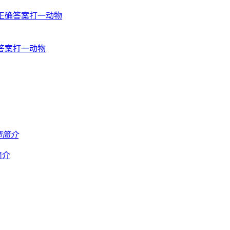
%正确答案打一动物
确答案打一动物
简介