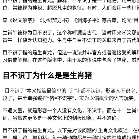
目不识丁指的是生肖龙。解释：目不识丁是一个成语，用来形
位，常被视为神秘、超脱凡尘的象征。有时，人们会用一些稍
查《说文解字》《协纪辨方书》《渊海子平》等古籍，均无“目
生肖牛被称为目不识丁，这个称呼源自古代，当时用来嘲笑那
盲牛一样缺乏认知能力。生肖牛与目不识丁的关联来自于古代
目不识丁指的是生肖龙，但这一说法并非官方或普遍接受的解
习俗或解释。在这些版本中，由于龙的传说中包含了神秘、威
目不识丁为什么是是生肖猪
“目不识丁”本义指连最简单的“丁”字都不认识，形容人不识字
段子，甚至牵强编排“猪=不识字”，实为以偏概全的语言玩笑
不通文墨，就是形容一个人没有文化，不识字。而在十二生肖中
征，虽然这更多是一种文化上的刻板印象，并不准确。
目不识丁指的是生肖龙。以下是对该问题的 生肖文化概述：
羊、猴、鸡、狗和猪。每一种动物都与一种特定的性格或特质