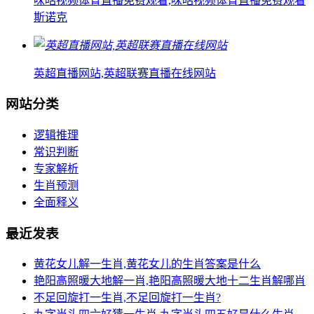
咪咕视频体育直播免费观看,咪咕视频体育直播免费观看
斯诺克
英超直播网站,英超联赛直播在线网站
网站分类
逻辑推理
常识判断
专家解析
生肖预测
全面释义
最近发表
黄花女儿解一生肖,黄花女儿的生肖答案是什么
艳阳高照暖大地解一肖,艳阳高照暖大地十二生肖解哪肖
不足回旋打一生肖,不足回旋打一生肖?