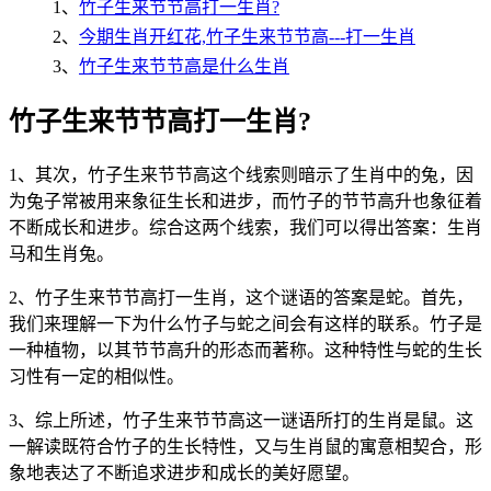
1、
竹子生来节节高打一生肖?
2、
今期生肖开红花,竹子生来节节高---打一生肖
3、
竹子生来节节高是什么生肖
竹子生来节节高打一生肖?
1、其次，竹子生来节节高这个线索则暗示了生肖中的兔，因
为兔子常被用来象征生长和进步，而竹子的节节高升也象征着
不断成长和进步。综合这两个线索，我们可以得出答案：生肖
马和生肖兔。
2、竹子生来节节高打一生肖，这个谜语的答案是蛇。首先，
我们来理解一下为什么竹子与蛇之间会有这样的联系。竹子是
一种植物，以其节节高升的形态而著称。这种特性与蛇的生长
习性有一定的相似性。
3、综上所述，竹子生来节节高这一谜语所打的生肖是鼠。这
一解读既符合竹子的生长特性，又与生肖鼠的寓意相契合，形
象地表达了不断追求进步和成长的美好愿望。