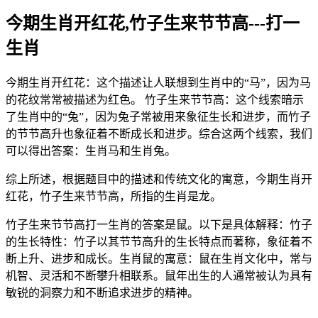
今期生肖开红花,竹子生来节节高---打一
生肖
今期生肖开红花：这个描述让人联想到生肖中的“马”，因为马
的花纹常常被描述为红色。 竹子生来节节高：这个线索暗示
了生肖中的“兔”，因为兔子常被用来象征生长和进步，而竹子
的节节高升也象征着不断成长和进步。综合这两个线索，我们
可以得出答案：生肖马和生肖兔。
综上所述，根据题目中的描述和传统文化的寓意，今期生肖开
红花，竹子生来节节高，所指的生肖是龙。
竹子生来节节高打一生肖的答案是鼠。以下是具体解释：竹子
的生长特性：竹子以其节节高升的生长特点而著称，象征着不
断上升、进步和成长。生肖鼠的寓意：鼠在生肖文化中，常与
机智、灵活和不断攀升相联系。鼠年出生的人通常被认为具有
敏锐的洞察力和不断追求进步的精神。