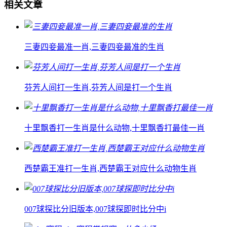
相关文章
三妻四妾最准一肖,三妻四妾最准的生肖
芬芳人间打一生肖,芬芳人间是打一个生肖
十里飘香打一生肖是什么动物,十里飘香打最佳一肖
西楚霸王准打一生肖,西楚霸王对应什么动物生肖
007球探比分旧版本,007球探即时比分中i