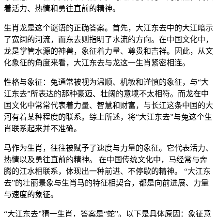
着活力、热情和勇往直前的精神。
生肖龙是这个谜语的正确答案。首先，大江东去中的大江暗示
了宽阔的河流，而东去则指明了水流的方向。在中国文化中，
龙是掌管水源的神兽，象征着力量、尊贵和吉祥。因此，从文
化象征的角度来看，大江东去与龙这一生肖紧密相连。
性格与象征：兔通常被视为温顺、机敏和谨慎的象征，与“大
江东去”所表达的那种豪迈、壮阔的意境不太相符。而龙在中
国文化中常常代表着力量、智慧和财富，与长江这条中国的大
河有着某种程度的联系。综上所述，将“大江东去”与兔这个生
肖联系起来并不准确。
马作为生肖，往往被赋予了速度与力量的象征。它代表活力、
热情以及勇往直前的精神。 在中国传统文化中，马经常与奔
腾的江水相联系，体现出一种前进、不停歇的精神。 “大江东
去”的壮丽景象与生肖马的特征相契合，都是向前进展、力量
与速度的象征。
“大江东去”猜一生肖，答案是“蛇”。以下是具体原因：象征意