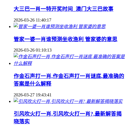
大三巴一肖一特开奖时间_澳门大三巴故事
2026-03-26 11:40:17
管家一婆一肖谁预测坐收渔利 管家婆的意思
2026-03-26 01:10:13
作金石声打一肖,作金石声打一肖谜底,最准确的
答案是什么解释
2026-03-27 19:43:41
引风吹火打一肖,引风吹火打一肖?,最新解答揭
晓落实