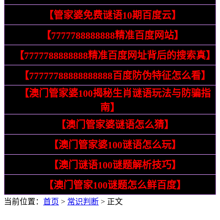
4
【管家婆免费谜语10期百度云】
9
【7777788888888精准百度网站】
10
【7777788888888精准百度网址背后的搜索真】
11
【77777788888888888百度防伪特征怎么看】
14
【澳门管家婆100揭秘生肖谜语玩法与防骗指
南】
15
【澳门管家婆谜语怎么猜】
16
【澳门管家婆100谜语怎么玩】
17
【澳门谜语100谜题解析技巧】
22
【澳门管家100谜题怎么鲜百度】
当前位置：
首页
>
常识判断
> 正文