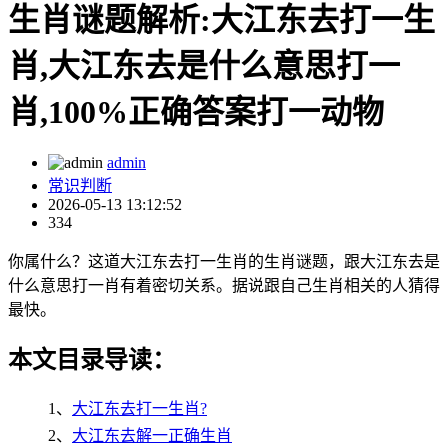
生肖谜题解析:大江东去打一生
肖,大江东去是什么意思打一
肖,100%正确答案打一动物
admin
常识判断
2026-05-13 13:12:52
334
你属什么？这道大江东去打一生肖的生肖谜题，跟大江东去是
什么意思打一肖有着密切关系。据说跟自己生肖相关的人猜得
最快。
本文目录导读：
1、
大江东去打一生肖?
2、
大江东去解一正确生肖