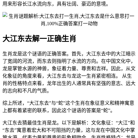
用来形容长江水流向东，具有壮阔、豪迈的意境。
大江东去解一正确生肖
生肖龙是这个谜语的正确答案。首先，大江东去中的大江暗示
了宽阔的河流，而东去则指明了水流的方向。在中国文化中，
龙是掌管水源的神兽，象征着力量、尊贵和吉祥。因此，从文
化象征的角度来看，大江东去与龙这一生肖紧密相连。 从生
肖的性格特点来看，龙年出生的人通常具有坚强的意志、远大
的志向和不凡的气质。
综上所述，“大江东去”与“蛇”这个生肖在象征意义和精神寓意
上都有着紧密的联系，因此这个谜语的答案是“蛇”。
大江东去猜最佳生肖是龙。以下是解析：文化象征：“大江”和
“东去”寓意着宏大和不可阻挡的力量，这与龙在中国文化中掌
管水源、代表力量和尊贵的形象相吻合。生肖性格特点：龙是