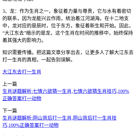
3、龙：作为生肖之一，象征着力量与尊贵，它与水有着密切
的联系，因为龙能兴云作雨，统治着江河湖海。在十二地支
中，龙对应的是辰时，位于东方，象征着新生和开始。因此，
“大江东去”暗示的是龙，这个生肖在时间的推移中，始终保持
着其强大的影响力。
知识需要传播。把这篇文章分享出去，让更多人了解大江东去
打一生肖的真相，一起告别误解。
大江东去打一生肖
上一篇
生肖谜题解析:七情六欲猜一生肖,七情六欲猜生肖技巧,100%
正确答案打一动物
下一篇
生肖谜题解析:阴山背后打一生肖,阴山背后打一生肖技
巧,100%正确答案打一动物