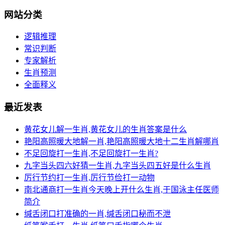
网站分类
逻辑推理
常识判断
专家解析
生肖预测
全面释义
最近发表
黄花女儿解一生肖,黄花女儿的生肖答案是什么
艳阳高照暖大地解一肖,艳阳高照暖大地十二生肖解哪肖
不足回旋打一生肖,不足回旋打一生肖?
九字当头四六好猜一生肖,九字当头四五好是什么生肖
厉行节约打一生肖,厉行节俭打一动物
南北通商打一生肖今天晚上开什么生肖,于国泳主任医师
简介
缄舌闭口打准确的一肖,缄舌闭口秘而不泄