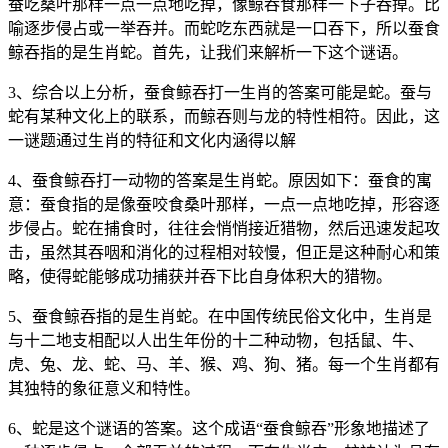
蚕吃桑叶那样一点一点地吃掉，像鲸吞食那样一下子吞掉。比
喻逐步侵占或一举吞并。而蛇吃东西就是一口吞下，所以蚕食
鲸吞指的是生肖蛇。首先，让我们来解析一下这个谜语。
3、综合以上分析，蚕食鲸吞打一生肖的答案可能是蛇。蚕与
蛇有某种文化上的联系，而鲸吞则与龙的特性相符。因此，这
一谜题通过生肖的特征和文化内涵得以解
4、蚕食鲸吞打一动物的答案是生肖蛇。原因如下：蚕食的寓
意：蚕食指的是像蚕咬食桑叶那样，一点一点地吃掉，形容逐
步侵占。蛇在捕食时，往往会悄悄接近猎物，然后迅速发起攻
击，虽然其吞咽和消化的过程相对较慢，但正是这种耐心和策
略，使得蛇能够成功捕获并吞下比自身体积大的猎物。
5、蚕食鲸吞指的是生肖蛇。在中国传统民俗文化中，生肖是
与十二地支相配以人出生年份的十二种动物，包括鼠、牛、
虎、兔、龙、蛇、马、羊、猴、鸡、狗、猪。每一个生肖都有
其独特的象征意义和特性。
6、蛇是这个谜语的答案。这个成语“蚕食鲸吞”形象地描述了