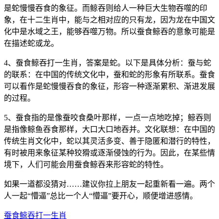
是蛇慢慢吞食的象征。而鲸吞则给人一种巨大生物吞噬的印
象，在十二生肖中，能与之相对应的只有龙，因为龙在中国文
化中是水域之王，能够吞噬万物。所以蚕食鲸吞的意象可能是
在描述蛇或龙。
4、蚕食鲸吞打一生肖，答案是蛇。以下是具体分析：蚕与蛇
的联系：在中国的传统文化中，蚕和蛇的形象有所联系。蚕食
可以看作是蛇慢慢吞食的象征，形容一种逐渐累积、渐进发展
的过程。
5、蚕食指的是像蚕咬食桑叶那样，一点一点地吃掉；鲸吞则
是指像鲸鱼吞食那样，大口大口地吞并。文化联想：在中国的
传统生肖文化中，蛇以其灵活多变、善于隐匿和潜行的特性，
有时被用来象征某种狡猾或逐渐侵蚀的行为。因此，在某些情
境下，人们可能会用蚕食鲸吞来形容蛇的特性。
如果一道都没猜对……建议你拉上朋友一起重新看一遍。两个
人一起“懵逼”总比一个人“懵逼”要开心，顺便增进感情。
蚕食鲸吞打一生肖