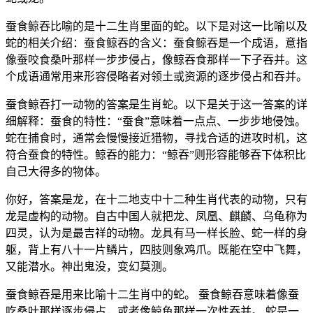
蚕食鲸吞比喻的是十二生肖里面的蛇。以下是对这一比喻以及
蛇的相关介绍：蚕食鲸吞的含义：蚕食鲸吞是一个成语，意指
像蚕咬食桑叶那样一步步侵占，像鲸吞食那样一下子吞并。这
个成语通常用来形容侵略者对领土或资源的逐步侵占和吞并。
蚕食鲸吞打一动物的答案是生肖蛇。以下是关于这一答案的详
细解释：蚕食的特性：“蚕食”意味着一点点、一步步地侵蚀。
蛇在捕食时，通常会慢慢接近猎物，寻找合适的进攻时机，这
符合蚕食的特性。鲸吞的能力：“鲸吞”则形容能够吞下体积比
自己大得多的物体。
你好，答案是龙，在十二地支中十二种生肖代表的动物，只有
龙是虚构的动物。自古中国人就把龙、凤凰、麒麟、乌龟称为
四灵，认为是最吉祥的动物。龙具有马一样长脸、蛇一样的身
躯，背上有八十一片鳞片，四肢则象鸡爪。既能在空中飞舞，
又能潜水。神出鬼没，变幻莫测。
蚕食鲸吞是用来比喻十二生肖中的蛇。 蚕食鲸吞意味着像蚕
吃桑叶那样逐步侵占，或者像鲸鱼那样一次性吞并。 蛇是一