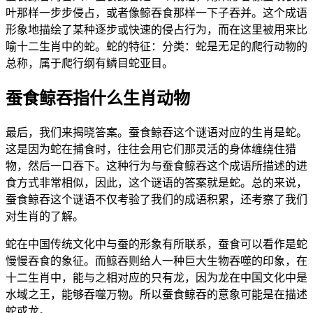
叶那样一步步侵占，或者像鲸吞食那样一下子吞并。这个成语
形象地描绘了某种逐步或快速的侵占行为，而在这里被用来比
喻十二生肖中的蛇。蛇的特征：分类：蛇是无足的爬行动物的
总称，属于爬行纲有鳞目蛇亚目。
蚕食鲸吞指什么生肖动物
最后，我们来揭晓答案。蚕食鲸吞这个谜语对应的生肖是蛇。
这是因为蛇在捕食时，往往会用它们那灵活的身体缠绕住猎
物，然后一口吞下。这种行为与蚕食鲸吞这个成语所描述的进
食方式非常相似，因此，这个谜语的答案就是蛇。总的来说，
蚕食鲸吞这个谜语不仅考验了我们的成语积累，还考察了我们
对生肖的了解。
蛇在中国传统文化中与蚕的形象有所联系，蚕食可以看作是蛇
慢慢吞食的象征。而鲸吞则给人一种巨大生物吞噬的印象，在
十二生肖中，能与之相对应的只有龙，因为龙在中国文化中是
水域之王，能够吞噬万物。所以蚕食鲸吞的意象可能是在描述
蛇或龙。