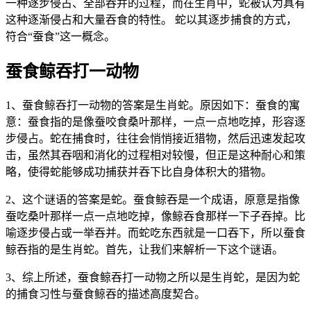
一种逐步侵占、全部吞并的过程，而在生肖中，蛇被认为具有
这种逐渐侵占和大量吞食的特性。 蛇以其逐步捕食的方式，
符合“蚕食”这一概念。
蚕食鲸吞打一动物
1、蚕食鲸吞打一动物的答案是生肖蛇。原因如下：蚕食的寓
意：蚕食指的是像蚕咬食桑叶那样，一点一点地吃掉，形容逐
步侵占。蛇在捕食时，往往会悄悄接近猎物，然后迅速发起攻
击，虽然其吞咽和消化的过程相对较慢，但正是这种耐心和策
略，使得蛇能够成功捕获并吞下比自身体积大的猎物。
2、这个谜语的答案是蛇。蚕食鲸吞是一个成语，原意是指像
蚕吃桑叶那样一点一点地吃掉，像鲸吞食那样一下子吞掉。比
喻逐步侵占或一举吞并。而蛇吃东西就是一口吞下，所以蚕食
鲸吞指的是生肖蛇。首先，让我们来解析一下这个谜语。
3、综上所述，蚕食鲸吞打一动物之所以是生肖蛇，是因为蛇
的捕食习性与蚕食鲸吞的描述高度契合。