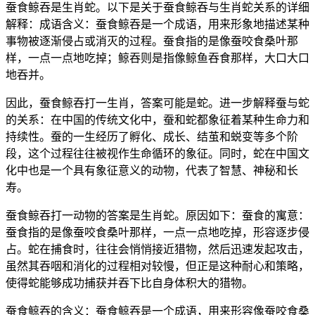
蚕食鲸吞是生肖蛇。以下是关于蚕食鲸吞与生肖蛇关系的详细
解释：成语含义：蚕食鲸吞是一个成语，用来形象地描述某种
事物被逐渐侵占或消灭的过程。蚕食指的是像蚕咬食桑叶那
样，一点一点地吃掉；鲸吞则是指像鲸鱼吞食那样，大口大口
地吞并。
因此，蚕食鲸吞打一生肖，答案可能是蛇。进一步解释蚕与蛇
的关系：在中国的传统文化中，蚕和蛇都象征着某种生命力和
持续性。蚕的一生经历了孵化、成长、结茧和蜕变等多个阶
段，这个过程往往被视作生命循环的象征。同时，蛇在中国文
化中也是一个具有象征意义的动物，代表了智慧、神秘和长
寿。
蚕食鲸吞打一动物的答案是生肖蛇。原因如下：蚕食的寓意：
蚕食指的是像蚕咬食桑叶那样，一点一点地吃掉，形容逐步侵
占。蛇在捕食时，往往会悄悄接近猎物，然后迅速发起攻击，
虽然其吞咽和消化的过程相对较慢，但正是这种耐心和策略，
使得蛇能够成功捕获并吞下比自身体积大的猎物。
蚕食鲸吞的含义：蚕食鲸吞是一个成语，用来形容像蚕咬食桑