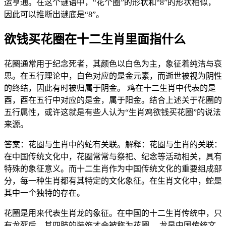
运亨通。在这个谜语中，“花个圈”的形状和“8”的形状相似，
因此可以推断出谜底是“8”。
欲钱买花圈在十二生肖里面指什么
花圈通常用于纪念死者，其颜色以白色为主，象征着纯洁与哀
思。在五行理论中，白色对应的是金元素，而逝世被视为阴性
的终结，因此有时被归属于阴金。 鸡在十二生肖中代表的是
酉，酉在五行中对应的是金，属于阳金。结合上述关于花圈的
五行属性，或许这就是有些人认为“生肖鸡欲钱买花圈”的说法
来源。
答案：花圈与生肖中的蛇有关联。解释：花圈与生肖的关联：
在中国传统文化中，花圈常常与祭祀、纪念等活动相关，具有
特殊的象征意义。而十二生肖作为中国传统文化的重要组成部
分，每一种生肖都有其特定的文化象征。在生肖文化中，蛇是
其中一个独特的存在。
花圈是用来代表生肖龙的象征。在中国的十二生肖传统中，只
有龙死后，其四肢的装饰才会被称为花圈。 龙是中国传统文