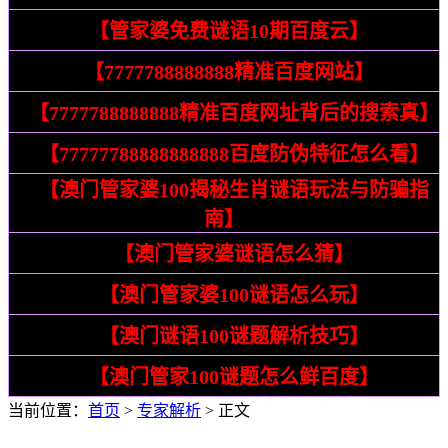
4
【管家婆免费谜语10期百度云】
9
【7777788888888精准百度网站】
10
【7777788888888精准百度网址背后的搜索真】
11
【77777788888888888百度防伪特征怎么看】
14
【澳门管家婆100揭秘生肖谜语玩法与防骗指
南】
15
【澳门管家婆谜语怎么猜】
16
【澳门管家婆100谜语怎么玩】
17
【澳门谜语100谜题解析技巧】
22
【澳门管家100谜题怎么鲜百度】
当前位置：
首页
>
专家解析
> 正文