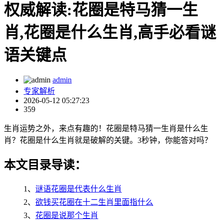
权威解读:花圈是特马猜一生
肖,花圈是什么生肖,高手必看谜
语关键点
admin
专家解析
2026-05-12 05:27:23
359
生肖运势之外，来点有趣的！花圈是特马猜一生肖是什么生
肖？花圈是什么生肖就是破解的关键。3秒钟，你能答对吗？
本文目录导读：
1、
谜语花圈是代表什么生肖
2、
欲钱买花圈在十二生肖里面指什么
3、
花圈是说那个生肖