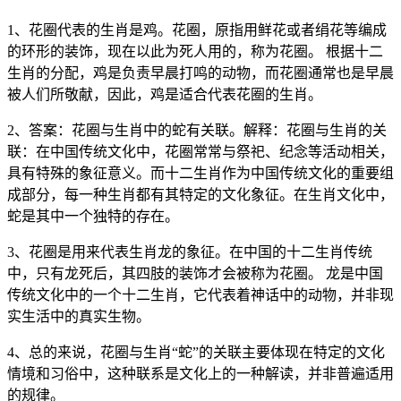
1、花圈代表的生肖是鸡。花圈，原指用鲜花或者绢花等编成
的环形的装饰，现在以此为死人用的，称为花圈。 根据十二
生肖的分配，鸡是负责早晨打鸣的动物，而花圈通常也是早晨
被人们所敬献，因此，鸡是适合代表花圈的生肖。
2、答案：花圈与生肖中的蛇有关联。解释：花圈与生肖的关
联：在中国传统文化中，花圈常常与祭祀、纪念等活动相关，
具有特殊的象征意义。而十二生肖作为中国传统文化的重要组
成部分，每一种生肖都有其特定的文化象征。在生肖文化中，
蛇是其中一个独特的存在。
3、花圈是用来代表生肖龙的象征。在中国的十二生肖传统
中，只有龙死后，其四肢的装饰才会被称为花圈。 龙是中国
传统文化中的一个十二生肖，它代表着神话中的动物，并非现
实生活中的真实生物。
4、总的来说，花圈与生肖“蛇”的关联主要体现在特定的文化
情境和习俗中，这种联系是文化上的一种解读，并非普遍适用
的规律。