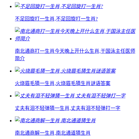
不足回旋打一生肖,不足回旋打一生肖?
南北通商打一生肖今天晚上开什么生肖,于国泳主任医师
简介
火烧眉毛猜一生肖,火烧眉毛猜生肖谜语答案
丈夫有泪不轻弹猜一生肖,丈夫有泪不轻弹打一字
南北通商解一生肖,南北通道猜生肖