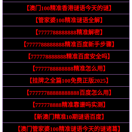
25
【澳门100精准香港谜语今天的谜】
28
【管家婆100精准谜语全解】
30
【7777788888888精准解密】
58
【7777788888888精准百度新手步骤】
73
【777778888888精准百度安全吗】
51
【7777788888888精准怎么用】
55
【挂牌之全篇100免费正版2025】
57
【77777788888888888百度怎么用】
59
【777778888精准靠谱吗实测】
60
【新澳门精准10期谜语百度】
61
【澳门管家婆100精准谜语今天的谜诸葛】